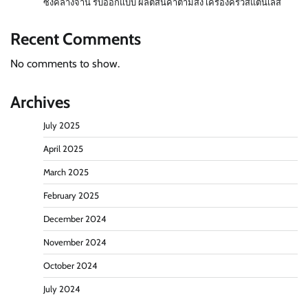
ซิงค์ล้างจาน รับออกแบบ ผลิตสินค้าตามสั่่ง เครื่องครัวสแตนเลส
Recent Comments
No comments to show.
Archives
July 2025
April 2025
March 2025
February 2025
December 2024
November 2024
October 2024
July 2024