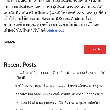
ได้มีการพัฒนามาเป็นอย่างดี ให้ผู้เล่นสามารถเข้าถึงได้ง่าย
ไม่ว่าจะเล่นผ่านช่องทางไหน ผู้เล่นสามารถรับความสนุกได้
แบบไม่มีจำกัด หรือเพียงแค่ผู้เล่นมีโทรศัพท์ เรารองรับทุกยี่ห้อ
เข้าใช้งานได้ทุกระบบ ทั้งระบบ iOS และ Android โดย
สามารถเข้าเล่นเกมสล็อตได้เลย ไม่จำเป็นต้องดาวน์โหลด
เพียงเข้าไปที่หน้าเว็บไซต์
olefrancos
Search
Search
Recent Posts
ถอนค่าคอมได้ตลอดเวลา สมัครสล็อต ฝากถอน รวดเร็ว ระบบออโต้
1 วินาที
ซิงค์ล้างจาน 1 หลุม ใช้แผ่น สแตนเลส Thainox แข็งแรง มาตรฐาน
ครัวสเตนเลส ออกแบบ ผลิต ติดตั้ง ด้วยประสบการณ์มากกว่า 20 ปี
เคาน์เตอร์ซิงค์ มาตรฐานส่งออก ใช้ได้ยาวนาน คุณภาพอันดับ 1