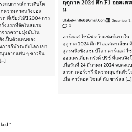
ฤดูกาล 2024 ศึก F1 ออสเตรเ
ระสบการณ์การเติบโต
น
ุกความคาดหวังของ
 ที่เซี่ยงไฮ้ปี 2004 การ
Ufabetwin1168@gmail.com
December 2,
ครั้งแรกที่จัดในสนาม
0
จากความมุ่งมั่นใน
คาร์ลอส ไซน์ซ คว้าแชมป์แรกใน
ยังเป็นตัวแทนของ
ฤดูกาล 2024 ศึก F1 ออสเตรเลียน 
งการกีฬาระดับโลก เขา
สูตรหนึ่งชิงแชมป์โลก คาร์ลอส ไ
บสนุนจากแฟน ๆ ชาวจีน
ออสเตรเลียน กรังด์ ปรีซ์ ที่แดนจิงโ
[…]
เมื่อวันที่ 24 มีนาคม 2024 จบลงแบ
สาวก เฟอร์รารี่ มีความสุขกันทั่วโ
เมื่อ คาร์ลอส ไซนส์ กับ ชาร์ลส […]
arked
*