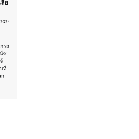
ลีย
 2024
ศึกรถ
ซน์ซ
จ้
บที่
ลก