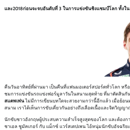
และ2018ก่อนจะจบอันดับที่ 3 ในการแข่งขันชิงแชมป์โลก ทั้งใ
คืนวันอาทิตย์ที่ผ่านมา เป็นคืนที่แฟนมอเตอร์สปอร์ตทั่วโลก 
ชมการแข่งขันรถแข่งฟอร์มูลาวันในสนามสุดท้าย ที่มาตัดสินก
สแตพเพ่น
ไม่มีการเขียนบทใดจะสวยงามกว่านี้อีกแล้ว เมื่อย้อน
สนาม เราได้เห็นการขับเคี่ยวกันอย่างถึงเลือดเนื้อและจิตวิญญา
นักขับชาวอังกฤษผู้ประสบความสำเร็จสูงสุดของโลก และต้องการ
ชาเอล ชูมัคเกอร์ กับ แม็กซ์ แวร์สเตปเพน ไอ้หนุ่มนักขับอัจฉร