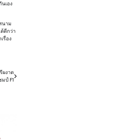
กันเอง
ในสนาม
้ดีกว่า
รื่อง
ารีผงาด
มป์ F1