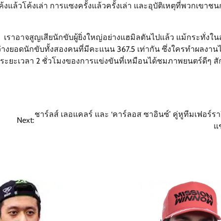
งแล้วโค้งเล่า การแซงครั้งแล้วครั้งเล่า และอุบัติเหตุที่พวกเขาชน
เราอาจสูญเสียนักขับผู้ยิ่งใหญ่อย่างแฮมิลตันไปแล้ว แม้กระทั่ง
างยอดนักขับทั้งสองคนที่มีคะแนน 367.5 เท่ากัน ซึ่งใครทำผลงานได
ระยะเวลา 2 ชั่วโมงของการแข่งขันที่เหมือนได้ชมภาพยนตร์ดีๆ สักเ
ชาร์ลส์ เลอแคลร์ และ ‘คาร์ลอส ซาอินซ์’ คู่หูทีมเฟอร์ร
Next:
แช