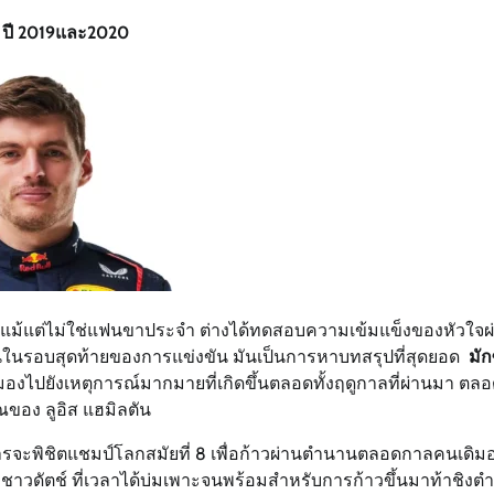
น ปี 2019และ2020
หรือแม้แต่ไม่ใช่แฟนขาประจำ ต่างได้ทดสอบความเข้มแข็งของหัวใจ
ันในรอบสุดท้ายของการแข่งขัน มันเป็นการหาบทสรุปที่สุดยอด
มัก
มองไปยังเหตุการณ์มากมายที่เกิดขึ้นตลอดทั้งฤดูกาลที่ผ่านมา ตลอ
ณของ ลูอิส แฮมิลตัน
จะพิชิตแชมป์โลกสมัยที่ 8 เพื่อก้าวผ่านตำนานตลอดกาลคนเดิมอย
ิยะชาวดัตช์ ที่เวลาได้บ่มเพาะจนพร้อมสำหรับการก้าวขึ้นมาท้าชิงต