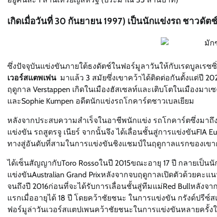
เกิดเมื่อวันที่ 30 กันยายน 1997) เป็นนักแข่งรถ ชาวดัต
ซึ่งปัจจุบันแข่งขันภายใต้ธงดัตช์ในฟอร์มูลาวันให้กับเรดบูลเร
เวอร์สแตพเพ่น
มาแล้ว 3 สมัยซึ่งเขาคว้าได้ติดต่อกันตั้งแต่ปี 
ฤดูกาล Verstappen เกิดในเมืองฮัสเซลท์และเติบโตในเมืองมาเซ
และSophie Kumpen อดีตนักแข่งรถโกคาร์ตชาวเบลเยียม
หลังจากประสบความสำเร็จในอาชีพนักแข่ง รถโกคาร์ตซึ่งมาถึงจุดส
แข่งขัน รถสูตรจู เนียร์ จากนั้นจึง ได้เลื่อนชั้นสู่การแข่งขั
ทางสู่อันดับที่สามในการแข่งขันชิงแชมป์ในฤดูกาลแรกของเขากั
ได้เซ็นสัญญากับToro Rossoในปี 2015ขณะอายุ 17 ปี กลายเป็นนัก
แข่งขันAustralian Grand Prixหลังจากจบฤดูกาลเปิดตัวด้วยคะ
จนถึงปี 2016ก่อนที่จะได้รับการเลื่อนชั้นสู่ทีมแม่Red Bullหลัง
แรกเมื่ออายุได้ 18 ปี โดยคว้าชัยชนะ ในการแข่งขัน กรังด์ปรีซ์ส
ฟอร์มูล่าวันเวอร์สแตปเพนคว้าชัยชนะในการแข่งขันหลายครั้งใ