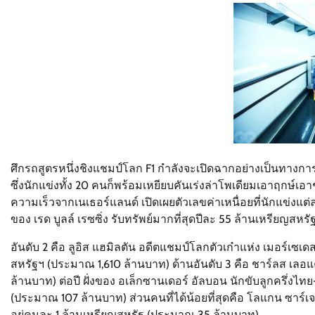
ศึกรถสูตรหนึ่งชิงแชมป์โลก F1 กำลังจะเปิดฉากอย่างเป็นทางการใน
ซึ่งนักแข่งทั้ง 20 คนก็พร้อมเหยียบคันเร่งล่าโพเดียมเอาฤกษ์เอ
ความเร็วจากเนเธอร์แลนด์ เปิดเผยตัวเลขค่าเหนื่อยที่นักแข่งแต
ของ เรด บูลล์ เรซซิ่ง รับทรัพย์มากที่สุดปีละ 55 ล้านเหรียญสห
อันดับ 2 คือ ลูอิส แฮมิลตัน อดีตแชมป์โลกตัวเก๋าแห่ง เมอร์เซเด
สหรัฐฯ (ประมาณ 1,610 ล้านบาท) ด้านอันดับ 3 คือ ชาร์ลส เลอแค
ล้านบาท) ต่อปี ฝั่งของ อเล็กซานเดอร์ อัลบอน นักขับลูกครึ่งไทย-
(ประมาณ 107 ล้านบาท) ส่วนคนที่ได้น้อยที่สุดคือ โลแกน ซาร์เจ
อยู่คนละ 1 ล้านเหรียญสหรัฐ (ประมาณ 35 ล้านบาท)