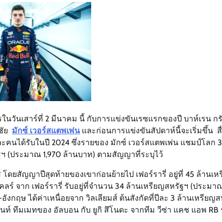
วันเสาร์ที่ 2 มีนาคม นี้ กับการแข่งขันเรซแรกของปี บาห์เรน กรัง
าชัย
มักซ์ เวอร์สแตพเพ่น
และก่อนการแข่งขันสัปดาห์นี้จะเริ่มขึ้น สื
่ละคนได้รับในปี 2024 ซึ่งรายของ มักซ์ เวอร์สแตพเพ่น แชมป์โลก 3
รัฐฯ (ประมาณ 1,970 ล้านบาท) ตามสัญญาที่ระบุไว้
ส โดยสัญญาปีสุดท้ายของเขาก่อนย้ายไป เฟอร์รารี่ อยู่ที่ 45 ล้านเห
ลร์ จาก เฟอร์รารี่ รับอยู่ที่จำนวน 34 ล้านเหรียญสหรัฐฯ (ประมาณ
อังกฤษ ได้ค่าเหนื่อยจาก วิลเลียมส์ ต้นสังกัดที่ปีละ 3 ล้านเหรียญ
นท์ ทีมเมทของ อัลบอน กับ ยูกิ สึโนดะ จากทีม วีซ่า แคช แอพ RB 